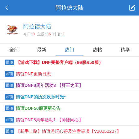
阿拉德大陆
阿拉德大陆
今日:
0
主题:
36
排名:
1
全部
最新
热门
热帖
精华
【游戏下载】DNF完整客户端（86服&50服）
置顶
情谊DNF更新日志
置顶
情谊DNF8周年活动3 【肝王之王】
置顶
情谊DNF的历次欢乐时光~
置顶
情谊DOF50服更新公告
置顶
情谊DNF8周年活动1 【师徒同心】
置顶
【新手上路】情谊游玩心得及注意事项【V20250207】
置顶