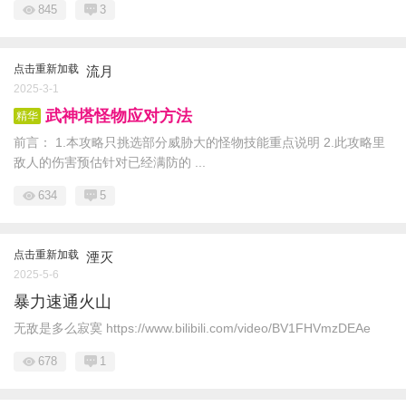
845
3
点击重新加载
流月
2025-3-1
武神塔怪物应对方法
精华
前言： 1.本攻略只挑选部分威胁大的怪物技能重点说明 2.此攻略里
敌人的伤害预估针对已经满防的 ...
634
5
点击重新加载
湮灭
2025-5-6
暴力速通火山
无敌是多么寂寞 https://www.bilibili.com/video/BV1FHVmzDEAe
678
1