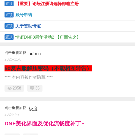
【重要】论坛注册请选择邮箱注册
置顶
账号申请
置顶
关于赞助情谊
置顶
情谊DNF8周年活动2 【广而告之】
置顶
点击重新加载
admin
2025-11-6
50复古服解压密码（不能相互转告）
**** 本内容被作者隐藏 ****
2058
35
点击重新加载
极度
2024-7-7
DNF美化界面及优化流畅度补丁~