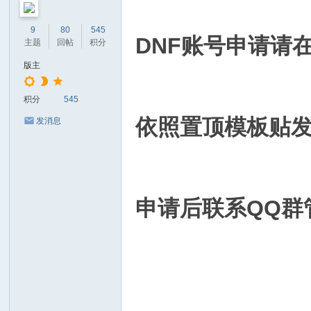
9
80
545
DNF账号申请请
主题
回帖
积分
版主
积分
545
依照置顶模板贴
发消息
申请后联系QQ群