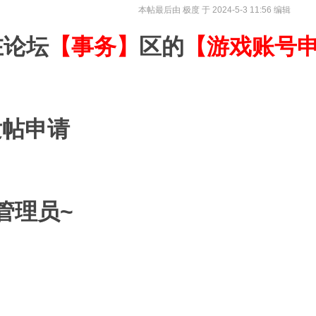
本帖最后由 极度 于 2024-5-3 11:56 编辑
在论坛
【事务】
区的
【游戏账号
发帖申请
管理员~