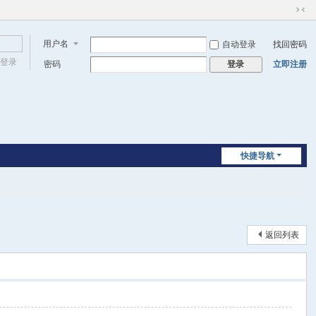
切
换
用户名
自动登录
找回密码
到
窄
登录
密码
立即注册
登录
版
快捷导航
返回列表