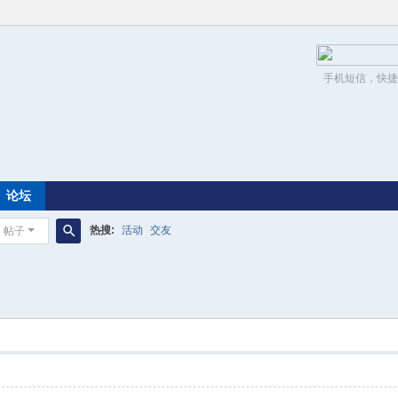
手机短信，快捷
论坛
热搜:
活动
交友
帖子
搜
索