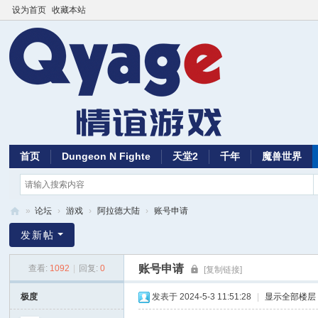
设为首页
收藏本站
首页
Dungeon N Fighte
天堂2
千年
魔兽世界
»
论坛
›
游戏
›
阿拉德大陆
›
账号申请
Q
发新帖
ya
账号申请
查看:
1092
|
回复:
0
[复制链接]
ge
极度
发表于 2024-5-3 11:51:28
|
显示全部楼层