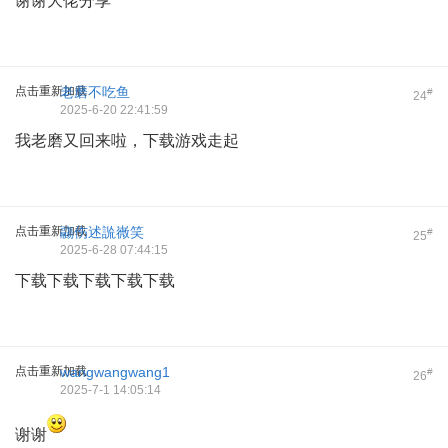
谢谢大佬分享
点击重新加载
老磨不吃鱼
#
24
2025-6-20 22:41:59
我老磨又回来啦，下载游戏走起
点击重新加载
鬺伤述詤嶶笑
#
25
2025-6-28 07:44:15
下载下载下载下载下载
点击重新加载
wangwangwang1
#
26
2025-7-1 14:05:14
谢谢