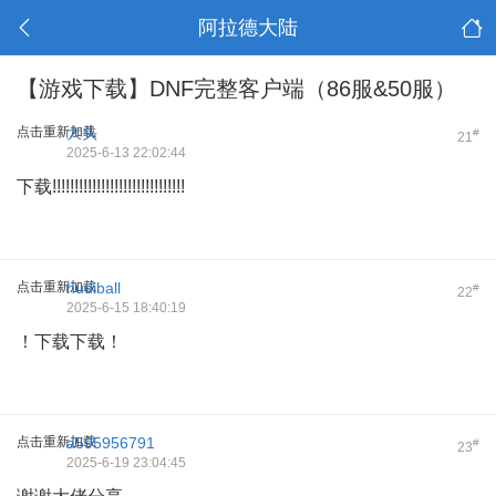
阿拉德大陆
【游戏下载】DNF完整客户端（86服&50服）
点击重新加载
大头
#
21
2025-6-13 22:02:44
下载!!!!!!!!!!!!!!!!!!!!!!!!!!!!!!
点击重新加载
hudiball
#
22
2025-6-15 18:40:19
！下载下载！
点击重新加载
a595956791
#
23
2025-6-19 23:04:45