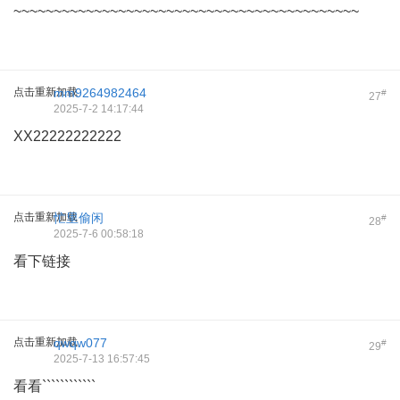
~~~~~~~~~~~~~~~~~~~~~~~~~~~~~~~~~~~~~~~~~~~
点击重新加载
mm9264982464
#
27
2025-7-2 14:17:44
XX22222222222
点击重新加载
忙里偷闲
#
28
2025-7-6 00:58:18
看下链接
点击重新加载
qwqw077
#
29
2025-7-13 16:57:45
看看````````````